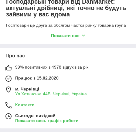
Господарські товари від DanMarket:
актуальні дрібниці, які точно не будуть
зайвими у вас вдома
Госптовари це друга за обсягом частки ринку товарна група
після продуктів харчування. І це абсолютно не дивно, адже
Показати все
householding, або «домоутримання» з англійської, це те, з
чим ми стикаємося у повсякденному житті щодня. Під це
визначення підпадає різна продукція, яка так чи інакше
пов'язана із задоволенням господарсько-побутових потреб, і
Про нас
ми в DanMarket раді заявити, що значна її частина
представлена в асортименті нашого інтернет-магазину, який
99% позитивних з 4978 відгуків за рік
ми регулярно поповнюємо.
Працює з 15.02.2020
Які в нас можна замовити господарські товари?
Тільки потрібні та корисні, наприклад:
м. Чернівці
Ул.Хотинська 44Б, Чернівці, Україна
липкі стрічки від мух – маст-хев улітку;
Контакти
кухонні запальнички на батарейках;
кухонні ваги та електрокип'ятильники;
Сьогодні вихідний
Показати весь графік роботи
портативні електричні плити з одинарною чи
подвійною спіраллю/диском;
віконні термометри, що зручно прикріплюються до