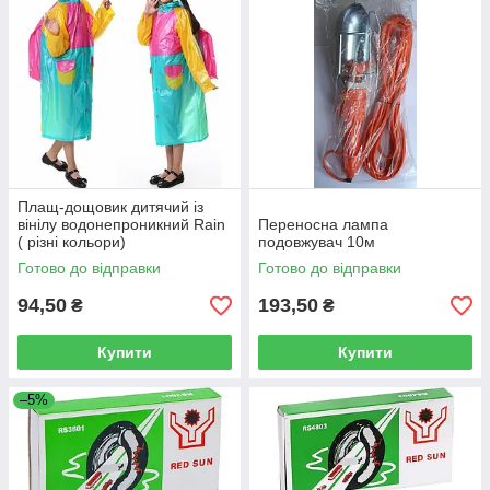
Плащ-дощовик дитячий із
вінілу водонепроникний Rain
Переносна лампа
( різні кольори)
подовжувач 10м
Готово до відправки
Готово до відправки
94,50
193,50
₴
₴
Купити
Купити
–5%