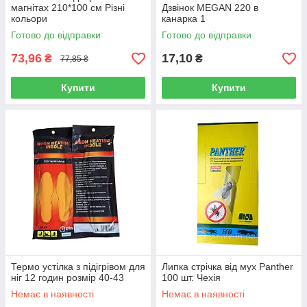
магнітах 210*100 см Різні
Дзвінок MEGAN 220 в
кольори
канарка 1
Готово до відправки
Готово до відправки
73,96
17,10
₴
₴
77,85 ₴
Купити
Купити
Термо устілка з підігрівом для
Липка стрічка від мух Panther
ніг 12 годин розмір 40-43
100 шт. Чехія
Немає в наявності
Немає в наявності