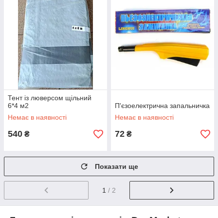
Тент із люверсом щільний
6*4 м2
П'єзоелектрична запальничка
Немає в наявності
Немає в наявності
540
72
₴
₴
Показати ще
1
/ 2