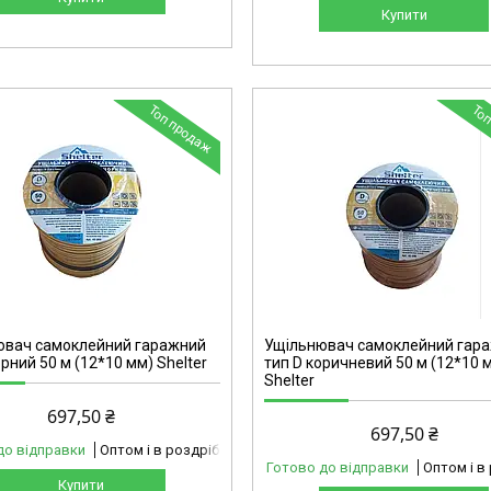
Купити
Топ продаж
Топ
42-306
ювач самоклейний гаражний
Ущільнювач самоклейний гар
орний 50 м (12*10 мм) Shelter
тип D коричневий 50 м (12*10 
Shelter
697,50 ₴
697,50 ₴
до відправки
Оптом і в роздріб
Готово до відправки
Оптом і в
Купити