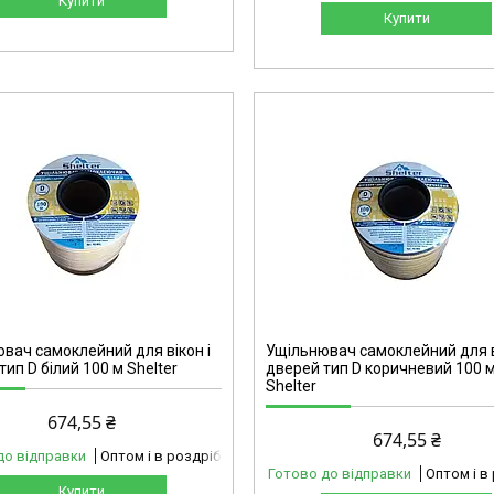
Купити
Купити
42-002
вач самоклейний для вікон і
Ущільнювач самоклейний для в
тип D білий 100 м Shelter
дверей тип D коричневий 100 
Shelter
674,55 ₴
674,55 ₴
до відправки
Оптом і в роздріб
Готово до відправки
Оптом і в
Купити