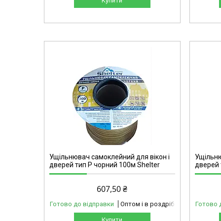
Купити
42-001
Ущільнювач самоклейний для вікон і
Ущільню
дверей тип Р чорний 100м Shelter
дверей 
607,50 ₴
Готово до відправки
Оптом і в роздріб
Готово 
Купити