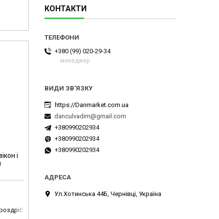
КОНТАКТИ
+380 (99) 020-29-34
менеджер
https://Danmarket.com.ua
danculvadim@gmail.com
+380990202934
+380990202934
+380990202934
ікон і
м
Ул.Хотинська 44Б, Чернівці, Україна
 роздріб