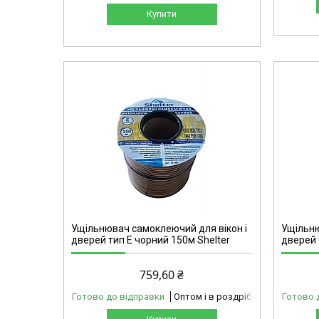
Купити
42-201
Ущільнювач самоклеючий для вікон і
Ущільню
дверей тип Е чорний 150м Shelter
дверей 
759,60 ₴
Готово до відправки
Оптом і в роздріб
Готово 