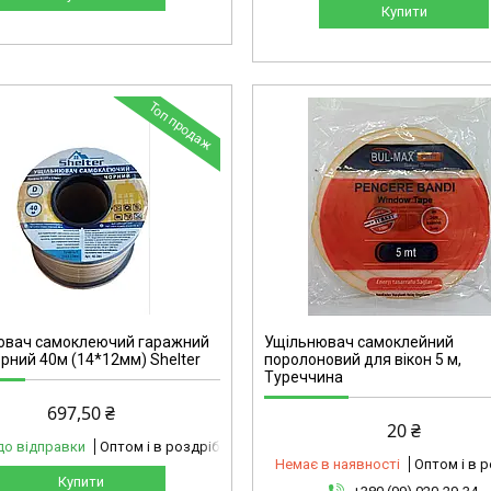
Купити
Топ продаж
IVpol1
ювач самоклеючий гаражний
Ущільнювач самоклейний
орний 40м (14*12мм) Shelter
поролоновий для вікон 5 м,
Туреччина
697,50 ₴
20 ₴
до відправки
Оптом і в роздріб
Немає в наявності
Оптом і в 
Купити