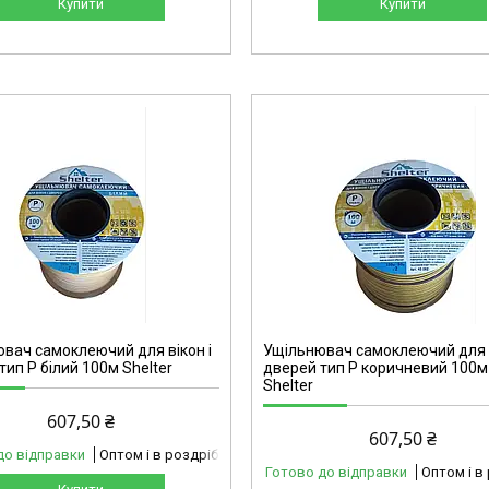
Купити
Купити
42-202
вач самоклеючий для вікон і
Ущільнювач самоклеючий для в
тип Р білий 100м Shelter
дверей тип Р коричневий 100м
Shelter
607,50 ₴
607,50 ₴
до відправки
Оптом і в роздріб
Готово до відправки
Оптом і в