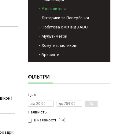
Уплотнители
Ліхтарики та Павербанки
Побутова хімія від XADO
Мультиметри
Хомути пластикові
Бризенти
ФІЛЬТРИ
Ціна
ікон і
Наявність
В наявності
14
 роздріб