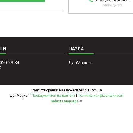
+380 (99) 020-29-34
менеджер
 020-29-34
ДанМаркет
р
Сайт створений на маркетплейсі
Prom.ua
ДанМаркет |
Поскаржитися на контент
|
Політика конфіденційності
Select Language
▼