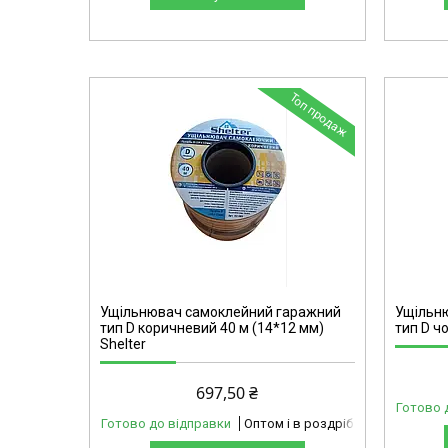
Топ продаж
42-301
Ущільнювач самоклейний гаражний
Ущільн
тип D коричневий 40 м (14*12 мм)
тип D ч
Shelter
697,50 ₴
Готово 
Готово до відправки
Оптом і в роздріб