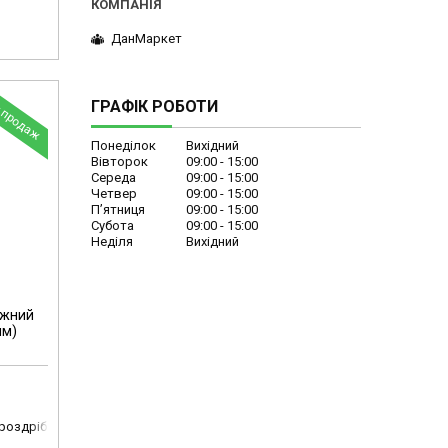
ДанМаркет
 продаж
ГРАФІК РОБОТИ
Понеділок
Вихідний
Вівторок
09:00
15:00
Середа
09:00
15:00
Четвер
09:00
15:00
Пʼятниця
09:00
15:00
Субота
09:00
15:00
Неділя
Вихідний
ажний
мм)
 роздріб