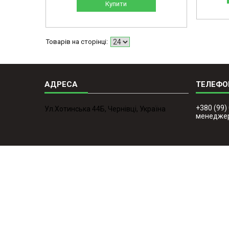
Купити
+380 (99)
Ул.Хотинська 44Б, Чернівці, Україна
менедже