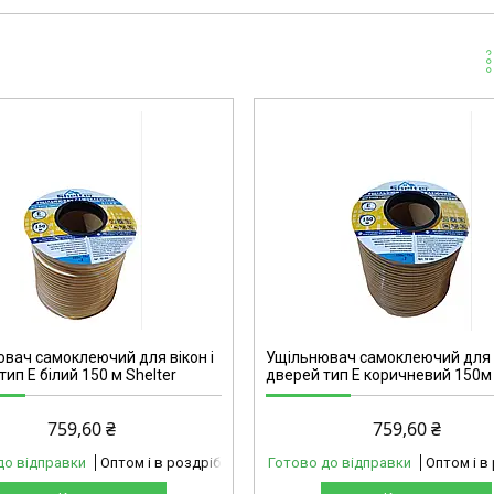
42-102
вач самоклеючий для вікон і
Ущільнювач самоклеючий для в
ип Е білий 150 м Shelter
дверей тип Е коричневий 150м 
759,60 ₴
759,60 ₴
до відправки
Оптом і в роздріб
Готово до відправки
Оптом і в