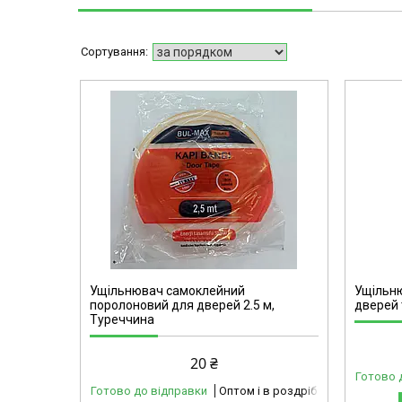
42-101
Ущільнювач самоклейний
Ущільню
поролоновий для дверей 2.5 м,
дверей т
Туреччина
20 ₴
Готово 
Готово до відправки
Оптом і в роздріб