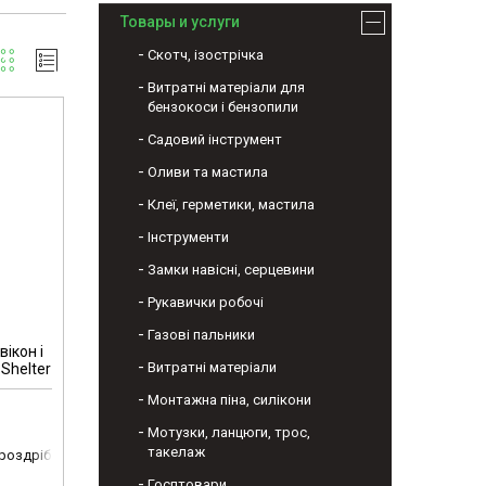
Товары и услуги
Скотч, ізострічка
Витратні матеріали для
бензокоси і бензопили
Садовий інструмент
Оливи та мастила
Клеї, герметики, мастила
Інструменти
Замки навісні, серцевини
Рукавички робочі
Газові пальники
ікон і
Витратні матеріали
Shelter
Монтажна піна, силікони
Мотузки, ланцюги, трос,
такелаж
 роздріб
Госптовари