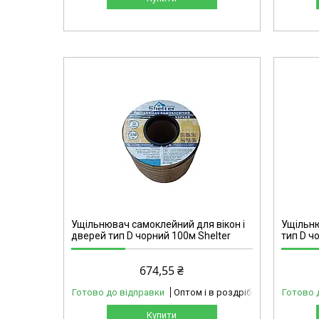
42-303
Ущільнювач самоклейний для вікон і
Ущільн
дверей тип D чорний 100м Shelter
тип D ч
674,55 ₴
Готово до відправки
Оптом і в роздріб
Готово 
Купити