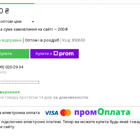
0 ₴
оптові ціни
а сума замовлення на сайті — 200 ₴
о відправки
Оптом і в роздріб
Код:
850650
Купити
Купити з
99) 020-29-34
жер
ня товару протягом 14 днів
за домовленістю
ї підключені електронні платежі. Тепер ви можете купити будь-який това
и сайту.