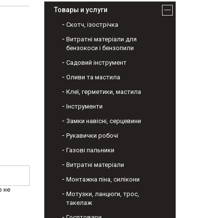
Товары и услуги
Скотч, ізострічка
Витратні матеріали для
бензокоси і бензопили
Садовий інструмент
Оливи та мастила
Клеї, герметики, мастила
Інструменти
Замки навісні, серцевини
Рукавички робочі
Газові пальники
Витратні матеріали
Монтажна піна, силікони
р не
Мотузки, ланцюги, трос,
такелаж
Госптовари