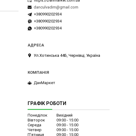
https://Danmarket.com.ua
danculvadim@gmail.com
+380990202934
+380990202934
+380990202934
Ул.Хотинська 44Б, Чернівці, Україна
ДанМаркет
ГРАФІК РОБОТИ
Понеділок
Вихідний
Вівторок
09:00
15:00
Середа
09:00
15:00
Четвер
09:00
15:00
Пʼятниця
09:00
15:00