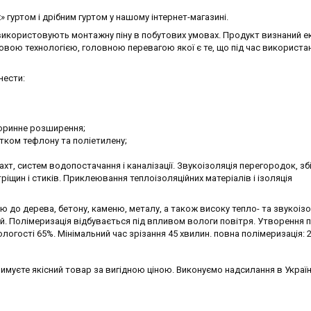
 гуртом і дрібним гуртом у нашому інтернет-магазині.
кі використовують монтажну піну в побутових умовах. Продукт визнаний е
овою технологією, головною перевагою якої є те, що під час використан
нести:
торинне розширення;
тком тефлону та поліетилену;
хт, систем водопостачання і каналізації. Звукоізоляція перегородок, зб
ріщин і стиків. Приклеювання теплоізоляційних матеріалів і ізоляція
ю до дерева, бетону, каменю, металу, а також високу тепло- та звукоіз
й. Полімеризація відбувається під впливом вологи повітря. Утворення 
ологості 65%. Мінімальний час зрізання 45 хвилин. повна полімеризація: 2
имуєте якісний товар за вигідною ціною. Виконуємо надсилання в Україн