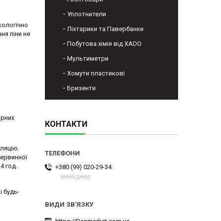
Уплотнители
кологічно
Ліхтарики та Павербанки
ня піни не
Побутова хімія від XADO
Мультиметри
Хомути пластикові
Бризенти
ірних
КОНТАКТИ
оляцію.
первинної
4 год.
+380 (99) 020-29-34
менеджер
і будь-