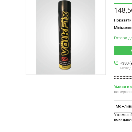
148,5
Показати 
Мінімальн
Готово д
+380 (
менед
повернен
У компані
покидаюч