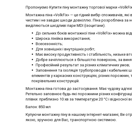
Пропонуємо Купити піну монтажну торгової марки «VolkFix»
Монтажна піна «VolkFix» — це гідний вибір споживачів, я
чистим і не завдає шкоди довкіллю. Піна розроблена за н
виділяються шкідливі пари MDI (ізоцитани).
До сильних боків монтажної піни «VolkFix» можна від
Широка лінійка використання;
Всесезонність;
Для зовнішніх і внутрішніх робіт;
Має високу продуктивність і стабільність, низьке в
Добре зачіплюється з більшістю поверхонь, за виня
Професійний результат за різних кліматичних умов;
Заповнення та ізоляція трубопроводів і кабельних ша
елементів у каркасних конструкціях, різних порожнин, т
покрівельних конструкцій.
Монтажна піна готова до застосування. Має чудову адгезі
Ретельно заповнює будь-які порожнини різних конфігураці
плівки: приблизно 10 хв за температури 20 °C і відносної в
Балон: 850 мл
Купуючи монтажну піну в нашому інтернет-магазині, Ви отр
якою, зручною для Вас, транспортною системою.