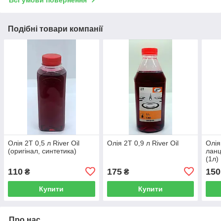
Всі умови повернення
Подібні товари компанії
Олія 2Т 0,5 л River Oil
Олія 2Т 0,9 л River Oil
Олія
(оригінал, синтетика)
ланц
(1л)
110
175
150
₴
₴
Купити
Купити
Про нас