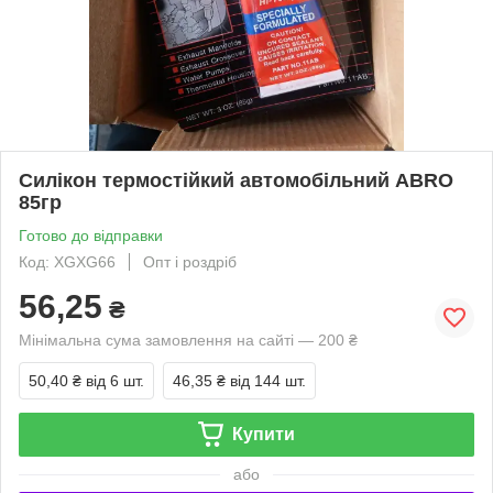
Силікон термостійкий автомобільний ABRO
85гр
Готово до відправки
Код: XGXG66
Опт і роздріб
56,25
₴
Мінімальна сума замовлення на сайті — 200 ₴
50,40 ₴
від 6 шт.
46,35 ₴
від 144 шт.
Купити
або