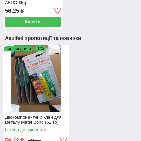
ABRO 85гр
56,25
₴
Купити
Акційні пропозиції та новинки
Топ продажів
–5%
Двокомпонентний клей для
металу Metal Bond (52 гр)
Готово до відправки
59,42
₴
62,55 ₴