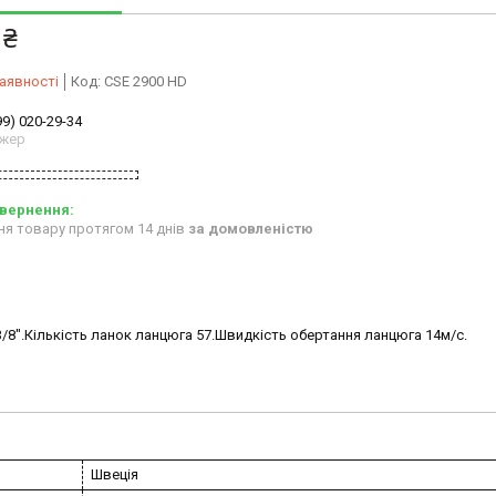
 ₴
аявності
Код:
CSE 2900 HD
99) 020-29-34
жер
ня товару протягом 14 днів
за домовленістю
/8".Кількість ланок ланцюга 57.Швидкість обертання ланцюга 14м/с.
Швеція