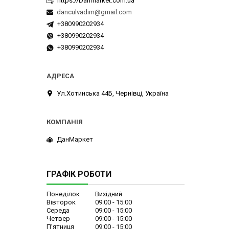
https://Danmarket.com.ua
danculvadim@gmail.com
+380990202934
+380990202934
+380990202934
Ул.Хотинська 44Б, Чернівці, Україна
ДанМаркет
ГРАФІК РОБОТИ
Понеділок
Вихідний
Вівторок
09:00
15:00
Середа
09:00
15:00
Четвер
09:00
15:00
Пʼятниця
09:00
15:00