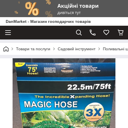
DanMarket - Магазин господарчих товарів
Товари та послуги
Садовий інструмент
Поливальні ш