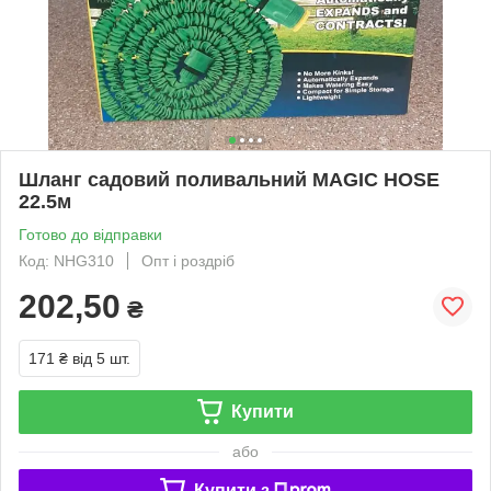
Шланг садовий поливальний MAGIC HOSE
22.5м
Готово до відправки
Код: NHG310
Опт і роздріб
202,50
₴
171 ₴
від 5 шт.
Купити
або
Купити з