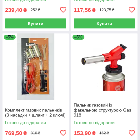
239,40
117,56
₴
₴
252 ₴
123,75 ₴
Купити
Купити
–5%
–5%
Пальник газовий із
Комплект газових пальників
факельною структурою Gas
(3 насадки + шланг + 2 ключі)
918
Готово до відправки
Готово до відправки
769,50
153,90
₴
₴
810 ₴
162 ₴