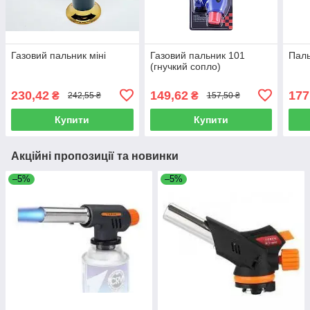
Газовий пальник міні
Газовий пальник 101
Паль
(гнучкий сопло)
230,42
149,62
177
₴
₴
242,55 ₴
157,50 ₴
Купити
Купити
Акційні пропозиції та новинки
–5%
–5%