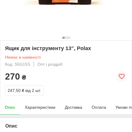
Ящик для інструменту 13", Polax
Немає в наявності
Код: S5G15S
Опт і роздріб
270
₴
247,50 ₴
від 2 шт.
Опис
Характеристики
Доставка
Оплата
Умови п
Опис