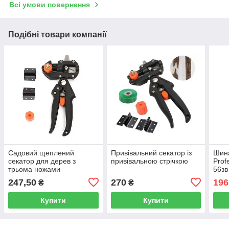
Всі умови повернення
Подібні товари компанії
Садовий щеплений
Привівальний секатор із
Шина
секатор для дерев з
привівальною стрічкою
Prof
трьома ножами
56зв
(насадками)
247,50
270
196
₴
₴
Купити
Купити