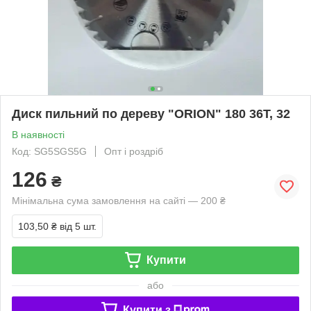
Диск пильний по дереву "ORION" 180 36Т, 32
В наявності
Код: SG5SGS5G
Опт і роздріб
126
₴
Мінімальна сума замовлення на сайті — 200 ₴
103,50 ₴
від 5 шт.
Купити
або
Купити з