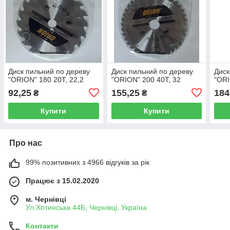
Диск пильний по дереву
Диск пильний по дереву
Диск
"ORION" 180 20Т, 22,2
"ORION" 200 40Т, 32
"ORI
92,25
155,25
184
₴
₴
Купити
Купити
Про нас
99% позитивних з 4966 відгуків за рік
Працює з 15.02.2020
м. Чернівці
Ул.Хотинська 44Б, Чернівці, Україна
Контакти