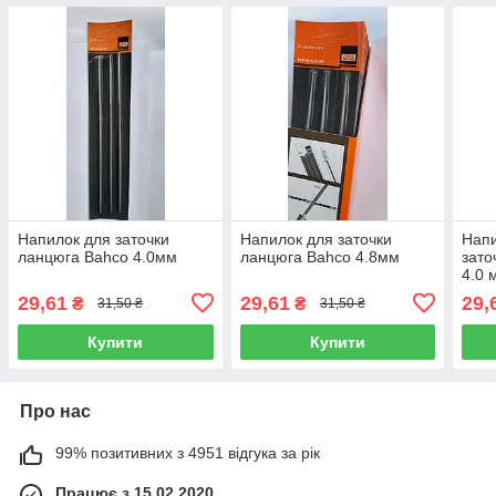
Напилок для заточки
Напилок для заточки
Напи
ланцюга Bahco 4.0мм
ланцюга Bahco 4.8мм
зато
4.0 
29,61
29,61
29,
₴
₴
31,50 ₴
31,50 ₴
Купити
Купити
Про нас
99% позитивних з 4951 відгука за рік
Працює з 15.02.2020