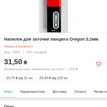
Напилок для заточки ланцюга Oregon 5.2мм
Немає в наявності
Код: \7893
Опт і роздріб
31,50
₴
Мінімальна сума замовлення на сайті — 200 ₴
24,75 ₴
від 12 шт.
23,40 ₴
від 120 шт.
Опис
Характеристики
Доставка
Оплата
Умови п
Опис