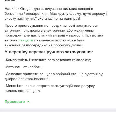
Напилок Oregon для заточування пильних ланцюгів
бензопили / електропили. Має круглу форму, дуже хорошу і
високу насічку якої вистачає не на один раз!
Просте пристосування по продуктивності поступається
заточним пристроям з електричним або механічним
приводом, але дає істотний виграш у вартості. Правильна
заточка
ланцюга
з належною якістю може бути
виконана безпосередньо на робочому ділянці.
У переліку переваг ручного заточування:
-Компактність і невелика вага заточних комплектів;
-Автономність роботи,
-Дозволяє привести ланцюг в робочий стан на відстані від
джерел електроживлення;
-Менш інтенсивна витрата експлуатаційного ресурсу
пиляльного ланцюга.
Приховати