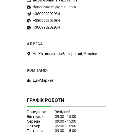
https://Danmarket.com.ua
danculvadim@gmail.com
+380990202934
+380990202934
+380990202934
Ул.Хотинська 44Б, Чернівці, Україна
ДанМаркет
ГРАФІК РОБОТИ
Понеділок
Вихідний
Вівторок
09:00
15:00
Середа
09:00
15:00
Четвер
09:00
15:00
Пʼятниця
09:00
15:00