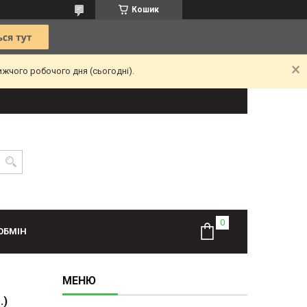
Кошик
ижчого робочого дня (сьогодні).
ОБМІН
.)