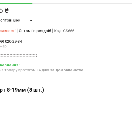
5 ₴
оптові ціни
аявності
Оптом і в роздріб
Код:
GS666
99) 020-29-34
жер
ня товару протягом 14 днів
за домовленістю
рт 8-19мм (8 шт.)