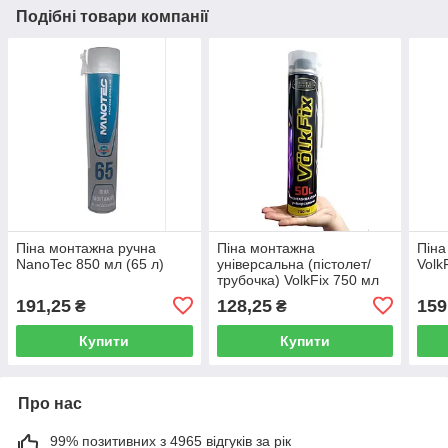
Подібні товари компанії
Піна монтажна ручна
Піна монтажна
Піна
NanoTec 850 мл (65 л)
універсальна (пістолет/
Volk
трубочка) VolkFix 750 мл
(50 л)
191,25
128,25
159
₴
₴
Купити
Купити
Про нас
99% позитивних з 4965 відгуків за рік