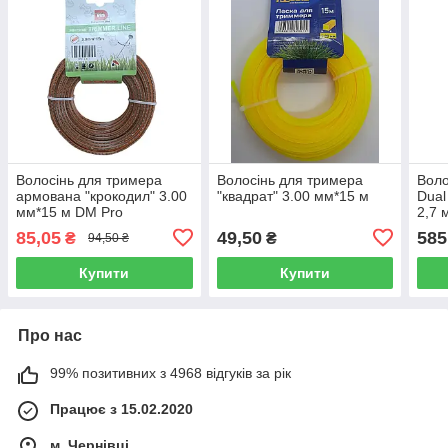
Волосінь для тримера
Волосінь для тримера
Воло
армована "крокодил" 3.00
"квадрат" 3.00 мм*15 м
Dual
мм*15 м DM Pro
2,7 
85,05
49,50
585
₴
₴
94,50 ₴
Купити
Купити
Про нас
99% позитивних з 4968 відгуків за рік
Працює з 15.02.2020
м. Чернівці