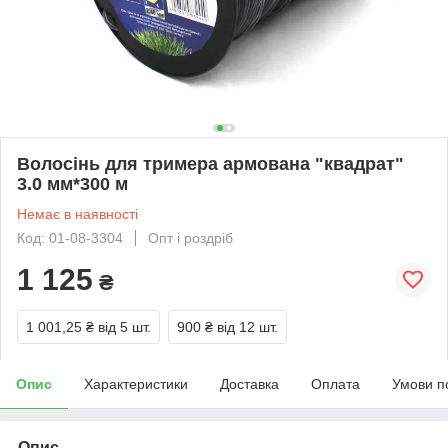
Волосінь для тримера армована "квадрат"
3.0 мм*300 м
Немає в наявності
Код: 01-08-3304
Опт і роздріб
1 125
₴
1 001,25 ₴
від 5 шт.
900 ₴
від 12 шт.
Опис
Характеристики
Доставка
Оплата
Умови п
Опис