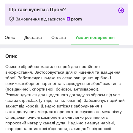
Що таке купити з Пром?
Замовлення під захистом
Опис
Доставка
Оплата
Умови повернення
Опис
Очисне збройове мастило-спрей для постійного
використання. Застосовується для очищення та змащення
зброї. Забезпечує швидке та легке очищення дрібно- і
великокаліберної нарізної та гладкодульної зброї всіх типів
(повідничної, спортивної, бойової, антикварної).
Рекомендується для щоденного догляду за зброєм під час
частих стрільбах (у тирі, на полюванні). Забезпечує надійний
захист від корозії. Швидко витісняє забруднення з
важкодоступних місць затвореного та спускового механізму.
Спеціальні очисні компоненти олії легко розчиняють
пороховий нагар у каналі дула. Надійно змащує нарізні,
шарнірні та штифтові з'єднання, захищає їх від корозії.