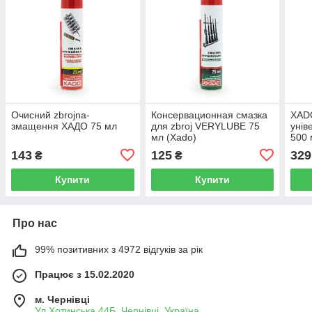
Очисний zbrojna-
Консервационная смазка
XAD
змащення ХАДО 75 мл
для zbroj VERYLUBE 75
унів
мл (Xado)
500 
143
125
329
₴
₴
Купити
Купити
Про нас
99% позитивних з 4972 відгуків за рік
Працює з 15.02.2020
м. Чернівці
Ул.Хотинська 44Б, Чернівці, Україна