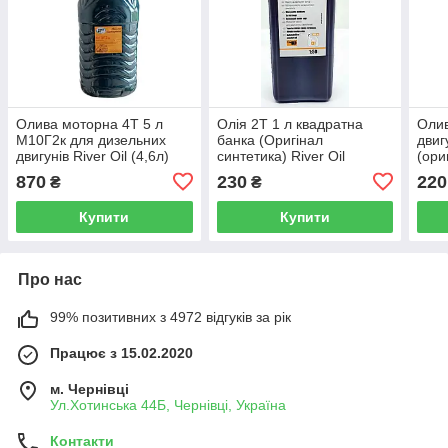
Олива моторна 4T 5 л
Олія 2Т 1 л квадратна
Олив
М10Г2к для дизельних
банка (Оригінал
двиг
двигунів River Oil (4,6л)
синтетика) River Oil
(ори
Oil
870
230
220
₴
₴
Купити
Купити
Про нас
99% позитивних з 4972 відгуків за рік
Працює з 15.02.2020
м. Чернівці
Ул.Хотинська 44Б, Чернівці, Україна
Контакти