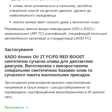
олива легко розчиняється в пальному, запобігає
утворенню корозії на деталях двигуна, дружня до
навколишнього середовища
значно знижує вміст синього диму у вихлопних газах
Перевершує вимоги вищих міжнародних (ISO-L-EGC) і
американських (API ТС) класифікацій, специфікацій японської
автомобільної організації зі стандартізаціі (JASO FC).
Застосування
XADO Atomic Oil 2T FC/FD RED BOOST
синтетична сучасна олива для двотактних
двигунів. Виготовлена з викоростанням
спеціальних синтетичних базових олив та
сучасного пакета малозольних присадок.
Застосування ревіталізантів визнано перспективним
напрямком в галузі енерго- і ресурсозбереження та
підтверждено сертіфікаційнимі випробуваннями в 35 країнах
світу.
Приховати