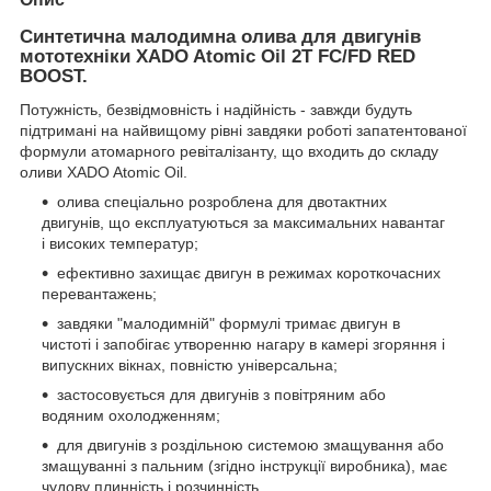
Синтетична малодимна олива для двигунів
мототехніки XADO Atomic Oil 2T FC/FD RED
BOOST.
Потужність, безвідмовність і надійність - завжди будуть
підтримані на найвищому рівні завдяки роботі запатентованої
формули атомарного ревіталізанту, що входить до складу
оливи XADO Atomic Oil.
олива спеціально розроблена для двотактних
двигунів, що експлуатуються за максимальних навантаг
і високих температур;
ефективно захищає двигун в режимах короткочасних
перевантажень;
завдяки "малодимній" формулі тримає двигун в
чистоті і запобігає утворенню нагару в камері згоряння і
випускних вікнах, повністю універсальна;
застосовується для двигунів з повітряним або
водяним охолодженням;
для двигунів з роздільною системою змащування або
змащуванні з пальним (згідно інструкції виробника), має
чудову плинність і розчинність