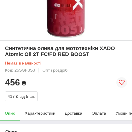
Синтетична олива для мототехніки XADO
Atomic Oil 2T FC/FD RED BOOST
Немає в наявності
Код: 25SGF3S3
Опт і роздріб
456
₴
417 ₴
від 5 шт.
Опис
Характеристики
Доставка
Оплата
Умови п
Опис