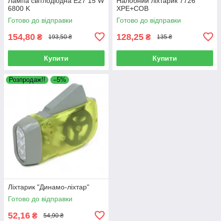
Лампа світлодіодна E27 15 W
Налобний ліхтарик 7726
6800 K
XPE+COB
Готово до відправки
Готово до відправки
154,80
128,25
₴
₴
193,50 ₴
135 ₴
Купити
Купити
Розпродаж!!
–5%
Ліхтарик "Динамо-ліхтар"
Готово до відправки
52,16
₴
54,90 ₴