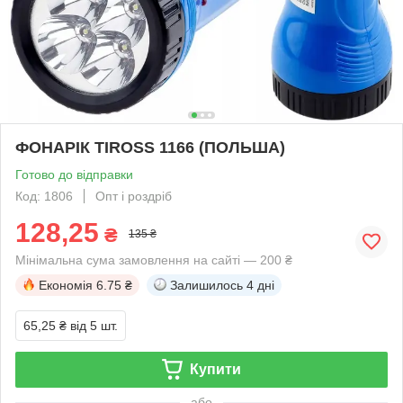
ФОНАРІК TIROSS 1166 (ПОЛЬША)
Готово до відправки
Код: 1806
Опт і роздріб
128,25
₴
135 ₴
Мінімальна сума замовлення на сайті — 200 ₴
Економія
6.75 ₴
Залишилось
4 дні
65,25 ₴
від 5 шт.
Купити
або