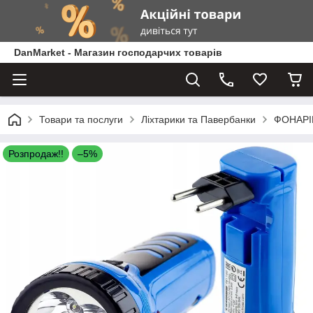
DanMarket - Магазин господарчих товарів
Товари та послуги
Ліхтарики та Павербанки
ФОНАРІ
Розпродаж!!
–5%