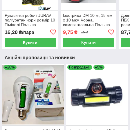
Рукавички робочі JURAV
Ізострічка DM 10 м, 18 мм
Довг
поліуретан чорн розмір 10
х 10 мкм Чорна,
ПВХ 
Тіміполі Польша
самозагасальна Польша
розм
16,20
9,75
87,
₴/пара
₴
15 ₴
Купити
Купити
Акційні пропозиції та новинки
–20%
Розпродаж!!
–5%