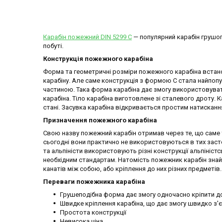
Карабін пожежний DIN 5299 C
— популярний карабін грушоп
побуті.
Конструкція пожежного карабіна
Форма та геометричні розміри пожежного карабіна встано
карабіну. Але саме конструкція з формою C стала найпо
частиною. Така форма карабіна дає змогу використовуват
карабіна. Тіло карабіна виготовлене зі сталевого дроту.
стані. Засувка карабіна відкривається простим натисканн
Призначення пожежного карабіна
Свою назву пожежний карабін отримав через те, що саме 
сьогодні вони практично не використовуються в тих заст
та альпіністи використовують різні конструкції альпініст
необхідним стандартам. Натомість пожежник карабін знайш
канатів між собою, або кріплення до них різних предметів.
Переваги пожежника карабіна
Грушеподібна форма дає змогу одночасно кріпити до
Швидке кріплення карабіна, що дає змогу швидко з'
Простота конструкції
Невисока ціна