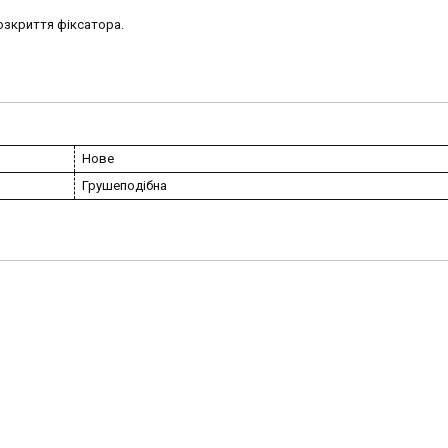
озкриття фіксатора.
Нове
Грушеподібна