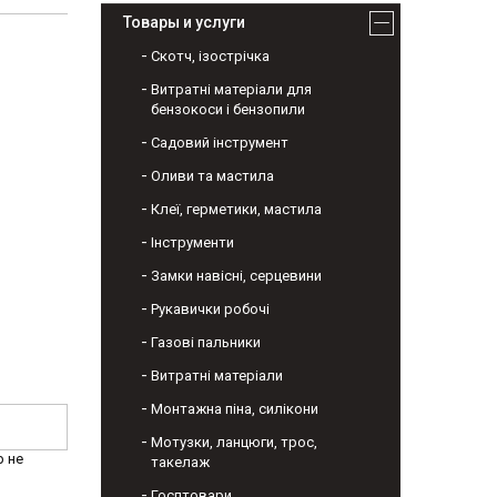
Товары и услуги
Скотч, ізострічка
Витратні матеріали для
бензокоси і бензопили
Садовий інструмент
Оливи та мастила
Клеї, герметики, мастила
Інструменти
Замки навісні, серцевини
Рукавички робочі
Газові пальники
Витратні матеріали
Монтажна піна, силікони
Мотузки, ланцюги, трос,
р не
такелаж
Госптовари