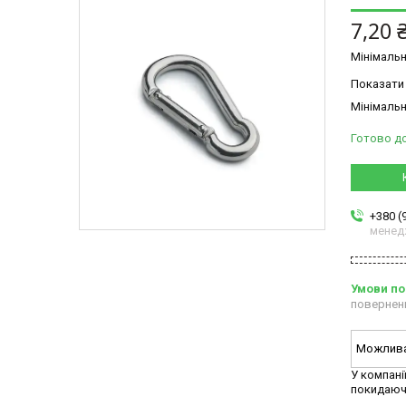
7,20 
Мінімальн
Показати 
Мінімальн
Готово д
+380 (
менед
повернен
У компані
покидаюч