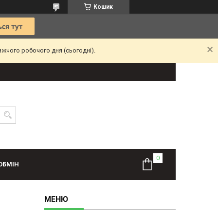
Кошик
ижчого робочого дня (сьогодні).
ОБМІН