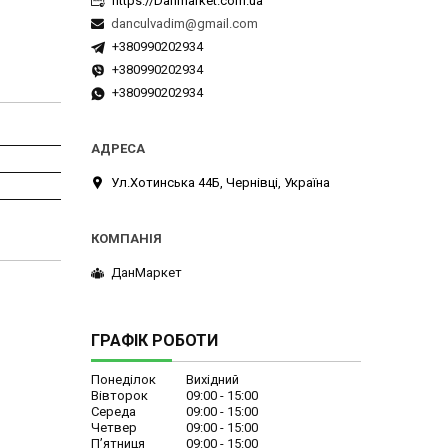
https://Danmarket.com.ua
danculvadim@gmail.com
+380990202934
+380990202934
+380990202934
Ул.Хотинська 44Б, Чернівці, Україна
ДанМаркет
ГРАФІК РОБОТИ
Понеділок
Вихідний
Вівторок
09:00
15:00
Середа
09:00
15:00
Четвер
09:00
15:00
Пʼятниця
09:00
15:00