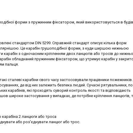
одібної форми з пружинним фіксатором, який використовується в будів
влені стандартом DIN 5299. Справжній стандарт описує кілька форм
пулярнішою. Це карабін грушоподібної форми, з куди ширшою нижньою
и карабін з одночасним кріпленням двох ланцюгів або тросів до нижньо
 Карабін обладнаний пружинним фіксатором, що утримує карабін у закрит
ям пальця.
такі сталеві карабіни свого часу застосовували працівники пожежників
осуваннях, де від них залежить безпека людей. Сучасні рятувальники, 
ських карабінів, які проходять суворий контроль якості та відповідають
ов широке застосування у випадках, де потрібне кріплення ланцюгів, т
 карабіна 2 ланцюги або троса
єднувати або роз'єднувати ланцюг або трос.