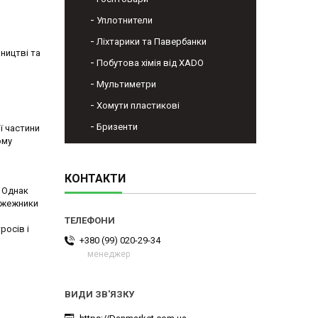
Уплотнители
Ліхтарики та Павербанки
ництві та
Побутова хімія від XADO
Мультиметри
Хомути пластикові
Бризенти
ї частини
ому
КОНТАКТИ
. Однак
пожежники
росів і
+380 (99) 020-29-34
менеджер