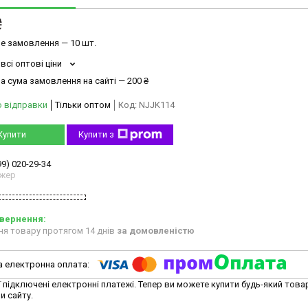
₴
е замовлення — 10 шт.
всі оптові ціни
а сума замовлення на сайті — 200 ₴
о відправки
Тільки оптом
Код:
NJJK114
Купити
Купити з
99) 020-29-34
жер
ня товару протягом 14 днів
за домовленістю
ї підключені електронні платежі. Тепер ви можете купити будь-який това
и сайту.