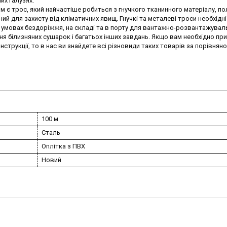
них галузях.
є трос, який найчастіше робиться з гнучкого тканинного матеріалу, по
й для захисту від кліматичних явищ. Гнучкі та металеві троси необхідні
в умовах бездоріжжя, на складі та в порту для вантажно-розвантажувал
ння білизняних сушарок і багатьох інших завдань. Якщо вам необхідно пр
нструкції, то в нас ви знайдете всі різновиди таких товарів за порівняно
100 м
Сталь
Оплітка з ПВХ
Новий