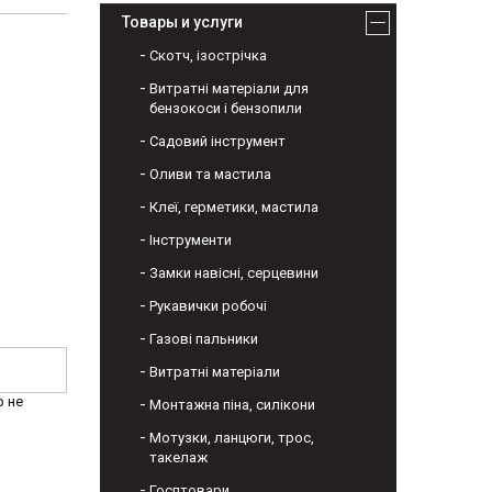
Товары и услуги
Скотч, ізострічка
Витратні матеріали для
бензокоси і бензопили
Садовий інструмент
Оливи та мастила
Клеї, герметики, мастила
Інструменти
Замки навісні, серцевини
Рукавички робочі
Газові пальники
Витратні матеріали
р не
Монтажна піна, силікони
Мотузки, ланцюги, трос,
такелаж
Госптовари