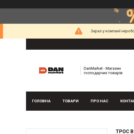
Зараз у компанії нероб
DanMarket - Магазин
господарчих товарів
ГОЛОВНА
ТОВАРИ
ПРО НАС
КОНТА
ТРОС В