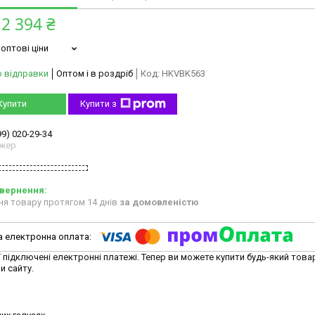
2 394 ₴
оптові ціни
о відправки
Оптом і в роздріб
Код:
HKVBK563
Купити
Купити з
99) 020-29-34
жер
ня товару протягом 14 днів
за домовленістю
ї підключені електронні платежі. Тепер ви можете купити будь-який това
и сайту.