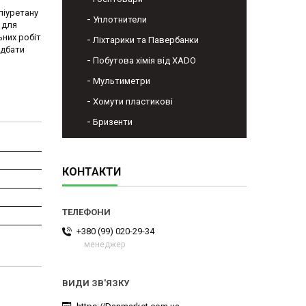
ліуретану
Уплотнители
 для
ьних робіт
Ліхтарики та Павербанки
идбати
Побутова хімія від XADO
Мультиметри
Хомути пластикові
Бризенти
КОНТАКТИ
+380 (99) 020-29-34
менеджер