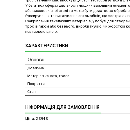
Трос сталевий має високу міцність і застосовується в різ
У багатьох сферах діяльності людини важливим елементом 
або високоякісної сталі та може бути додатково оброблени
буксирування та витягування автомобілів, що застрягли 
і закріплення такелажних матеріалів, у побуті для створе
трос із гаком або без нього, вироби гнучкої чи жорсткої ко
невисокою ціною.
ХАРАКТЕРИСТИКИ
Основні
Довжина
Матеріал каната, троса
Покриття
Стан
ІНФОРМАЦІЯ ДЛЯ ЗАМОВЛЕННЯ
Ціна:
2 394 ₴