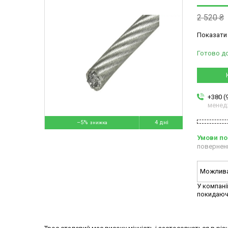
2 520 ₴
Показати 
Готово д
+380 (
менед
–5%
4 дні
повернен
У компані
покидаюч