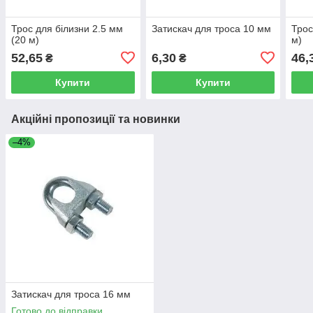
Трос для білизни 2.5 мм
Затискач для троса 10 мм
Трос
(20 м)
м)
52,65
6,30
46,
₴
₴
Купити
Купити
Акційні пропозиції та новинки
–4%
Затискач для троса 16 мм
Готово до відправки