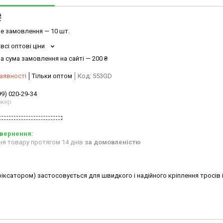
₴
е замовлення — 10 шт.
всі оптові ціни
а сума замовлення на сайті — 200 ₴
аявності
Тільки оптом
Код:
553GD
99) 020-29-34
жер
ня товару протягом 14 днів
за домовленістю
іксатором) застосовується для швидкого і надійного кріплення тросів 