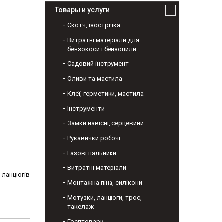
Товары и услуги
Скотч, ізострічка
Витратні матеріали для
бензокоси і бензопили
Садовий інструмент
Оливи та мастила
Клеї, герметики, мастила
Інструменти
Замки навісні, серцевини
Рукавички робочі
Газові пальники
Витратні матеріали
і ланцюгів
Монтажна піна, силікони
Мотузки, ланцюги, трос,
такелаж
Госптовари