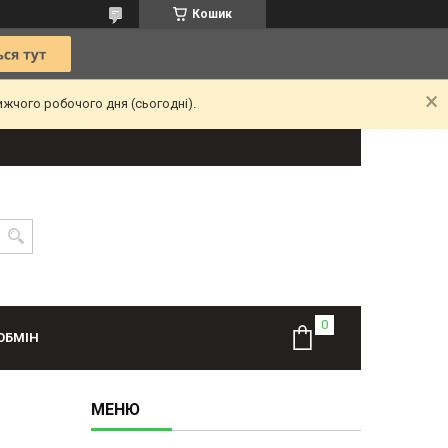
Кошик
ижчого робочого дня (сьогодні).
ОБМІН