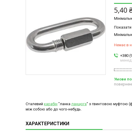
5,40 
Мінімальн
Показати 
Мінімальн
Немає в н
+380 (
менед
повернен
Сталевий
карабін
"ланка
ланцюга
" з гвинтовою муфтою (ф
між собою або до чого-небудь.
ХАРАКТЕРИСТИКИ