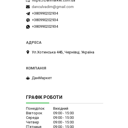
https://Danmarket.com.ua
danculvadim@gmail.com
+380990202934
+380990202934
+380990202934
Ул.Хотинська 44Б, Чернівці, Україна
ДанМаркет
ГРАФІК РОБОТИ
Понеділок
Вихідний
Вівторок
09:00
15:00
Середа
09:00
15:00
Четвер
09:00
15:00
Пʼятниця
09:00
15:00