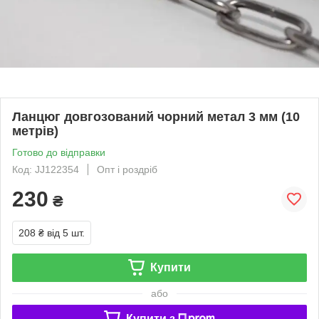
Ланцюг довгозований чорний метал 3 мм (10
метрів)
Готово до відправки
Код: JJ122354
Опт і роздріб
230
₴
208 ₴
від 5 шт.
Купити
або
Купити з