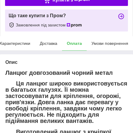
Що таке купити з Пром?
Замовлення під захистом
Характеристики
Доставка
Оплата
Умови повернення
Опис
Ланцюг довгозований чорний метал
Ця
ланцюг
широко використовується
в багатьох галузях. Її можна
застосовувати для кріплення, огорожі,
прив'язки. Довга ланка
дає перевагу у
свободі кріплення
, завдяки чому легко
регулюється. Не підходить для
підіймання великих вантажів.
Виготовлений ланцюг
з кр
чіпкої