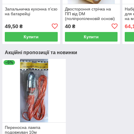
Запальничка кухонна п'єзо
Двостороння стрічка на
Набі
на батарейці
ПП від DM
для 
(поліпропіленовій основі)
на м
основі DM 48*10 м
49,50
40
64,
₴
₴
Купити
Купити
Акційні пропозиції та новинки
–5%
Переносна лампа
подовжувач 10м