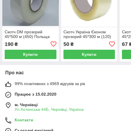
Скотч DM прозорий
Скотч Україна Єконом
Ско
45*500 м (450) Польща
прозорий 45*300 м (120)
45*2
190
50
67
₴
₴
Купити
Купити
Про нас
99% позитивних з 4969 відгуків за рік
Працює з 15.02.2020
м. Чернівці
Ул.Хотинська 44Б, Чернівці, Україна
Контакти
Сьогодні вихідний