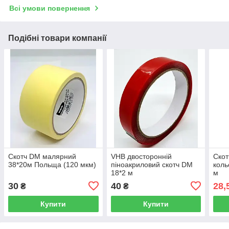
Всі умови повернення
Подібні товари компанії
Скотч DM малярний
VHB двосторонній
Скот
38*20м Польща (120 мкм)
піноакриловий скотч DM
коль
18*2 м
м
30
40
28,
₴
₴
Купити
Купити