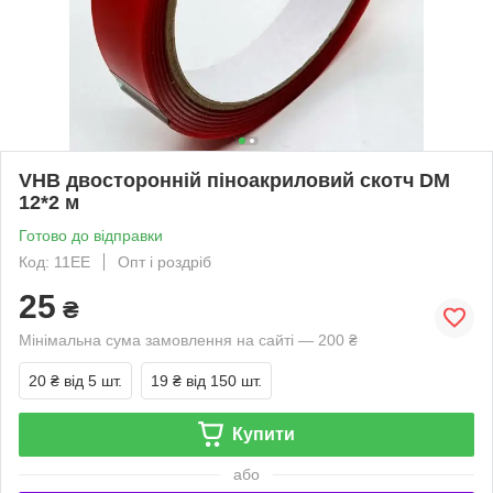
VHB двосторонній піноакриловий скотч DM
12*2 м
Готово до відправки
Код: 11EE
Опт і роздріб
25
₴
Мінімальна сума замовлення на сайті — 200 ₴
20 ₴
від 5 шт.
19 ₴
від 150 шт.
Купити
або