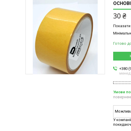
ОСНОВІ
30 ₴
Показати 
Мінімальн
Готово д
+380 (
менед
повернен
У компані
покидаюч