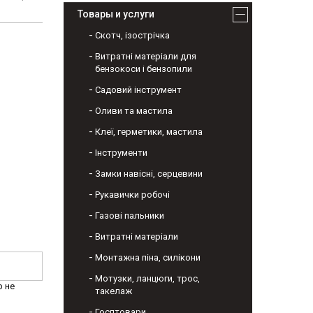
Товары и услуги
Скотч, ізострічка
Витратні матеріали для
бензокоси і бензопили
Садовий інструмент
Оливи та мастила
Клеї, герметики, мастила
Інструменти
Замки навісні, серцевини
Рукавички робочі
Газові пальники
Витратні матеріали
Монтажна піна, силікони
Мотузки, ланцюги, трос,
р не
такелаж
Госптовари