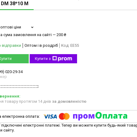
 DM 38*10 М
оптові ціни
а сума замовлення на сайті — 200 ₴
о відправки
Оптом і в роздріб
Код:
EE55
Купити
Купити з
99) 020-29-34
жер
ня товару протягом 14 днів
за домовленістю
ї підключені електронні платежі. Тепер ви можете купити будь-який това
и сайту.