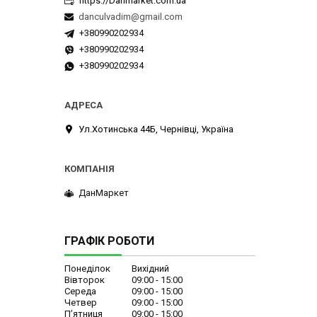
https://Danmarket.com.ua
danculvadim@gmail.com
+380990202934
+380990202934
+380990202934
Ул.Хотинська 44Б, Чернівці, Україна
ДанМаркет
ГРАФІК РОБОТИ
Понеділок
Вихідний
Вівторок
09:00
15:00
Середа
09:00
15:00
Четвер
09:00
15:00
Пʼятниця
09:00
15:00