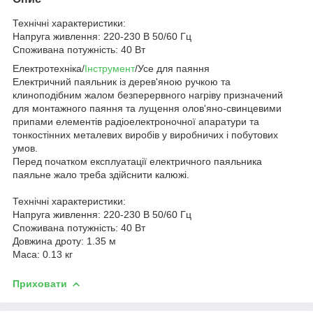
Технічні характеристики:
Напруга живлення: 220-230 В 50/60 Гц
Споживана потужність: 40 Вт
Електротехніка/
Інструмент
/Усе для паяння
Електричний паяльник із дерев'яною ручкою та
клиноподібним жалом безперервного нагріву призначений
для монтажного паяння та лущення олов'яно-свинцевими
припами елементів радіоелектроночної апаратури та
тонкостінних металевих виробів у виробничих і побутових
умов.
Перед початком експлуатації електричного паяльника
паяльне жало треба здійснити калюжі.
Технічні характеристики:
Напруга живлення: 220-230 В 50/60 Гц
Споживана потужність: 40 Вт
Довжина дроту: 1.35 м
Маса: 0.13 кг
Приховати