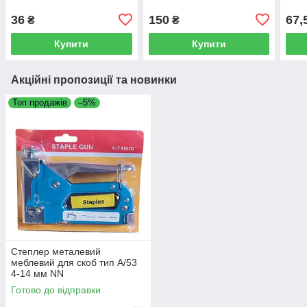
36
150
67,
₴
₴
Купити
Купити
Акційні пропозиції та новинки
Топ продажів
–5%
Степлер металевий
меблевий для скоб тип A/53
4-14 мм NN
Готово до відправки