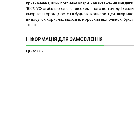
призначення, який поглинає ударні навантаження завдяки
100% УФ-стабілізованого високоміцного поліаміду. Ідеал
амортизатором. Доступні будь-які кольори. Цей шнур має 
видобуток корисних відходів, морський відпочинок, букси
тощо.
ІНФОРМАЦІЯ ДЛЯ ЗАМОВЛЕННЯ
Ціна:
55 ₴