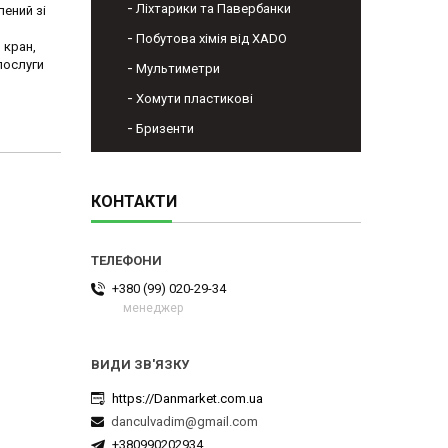
Ліхтарики та Павербанки
ений зі
Побутова хімія від XADO
 кран,
послуги
Мультиметри
Хомути пластикові
Бризенти
КОНТАКТИ
+380 (99) 020-29-34
менеджер
https://Danmarket.com.ua
danculvadim@gmail.com
+380990202934