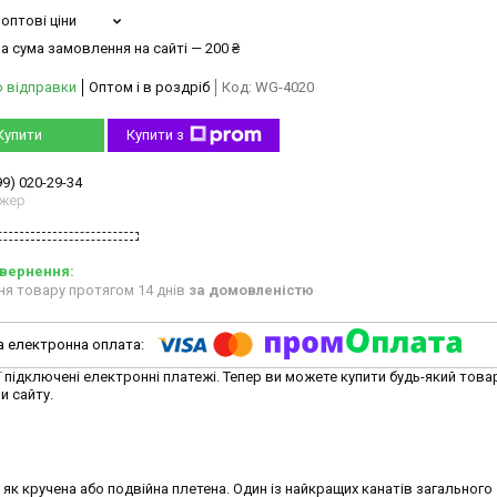
оптові ціни
а сума замовлення на сайті — 200 ₴
о відправки
Оптом і в роздріб
Код:
WG-4020
Купити
Купити з
99) 020-29-34
жер
ня товару протягом 14 днів
за домовленістю
ї підключені електронні платежі. Тепер ви можете купити будь-який това
и сайту.
, як кручена або подвійна плетена. Один із найкращих канатів загального