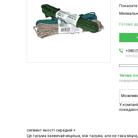
Показати 
Мінімальн
Готово д
+380 (
менед
повернен
У компані
покидаюч
сегмент якості середній +
Ця тасьма зазвичай міцніша, ніж тасьма, але не така міцна