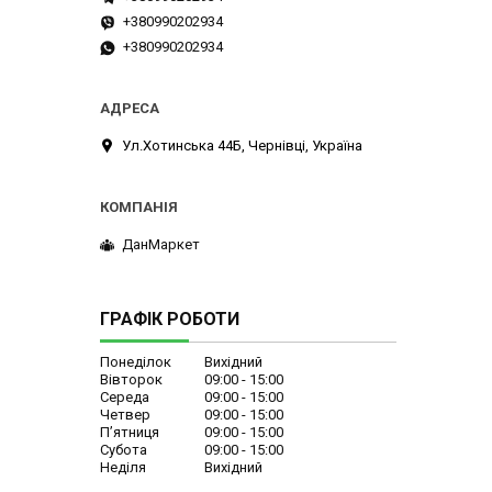
+380990202934
+380990202934
Ул.Хотинська 44Б, Чернівці, Україна
ДанМаркет
ГРАФІК РОБОТИ
Понеділок
Вихідний
Вівторок
09:00
15:00
Середа
09:00
15:00
Четвер
09:00
15:00
Пʼятниця
09:00
15:00
Субота
09:00
15:00
Неділя
Вихідний