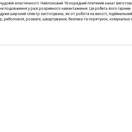
 чудовій еластичності. Нейлоновий 16-порядний плетений канат виготовл
ьне подовження у разі розривного навантаження. Це робить його гарним
дуже широкий спектр застосувань, як-от робота на висоті, підіймальний
р, риболовля, розваги, швартування, безпека та порятунок, комунальні 