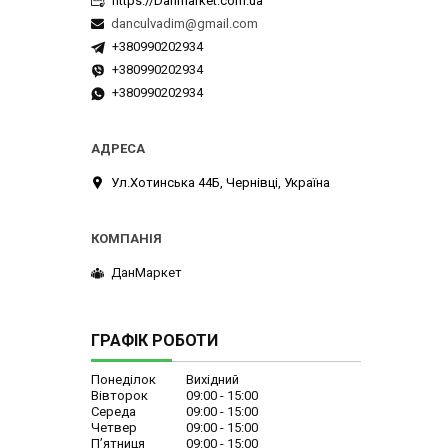
https://Danmarket.com.ua
danculvadim@gmail.com
+380990202934
+380990202934
+380990202934
Ул.Хотинська 44Б, Чернівці, Україна
ДанМаркет
ГРАФІК РОБОТИ
Понеділок
Вихідний
Вівторок
09:00
15:00
Середа
09:00
15:00
Четвер
09:00
15:00
Пʼятниця
09:00
15:00