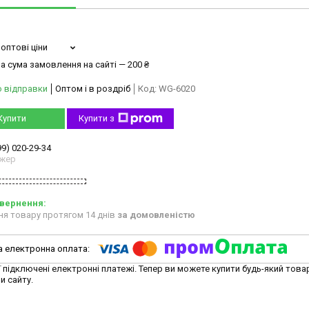
оптові ціни
а сума замовлення на сайті — 200 ₴
о відправки
Оптом і в роздріб
Код:
WG-6020
Купити
Купити з
99) 020-29-34
жер
ня товару протягом 14 днів
за домовленістю
ї підключені електронні платежі. Тепер ви можете купити будь-який това
и сайту.