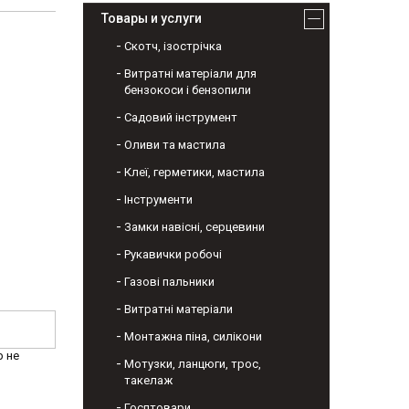
Товары и услуги
Скотч, ізострічка
Витратні матеріали для
бензокоси і бензопили
Садовий інструмент
Оливи та мастила
Клеї, герметики, мастила
Інструменти
Замки навісні, серцевини
Рукавички робочі
Газові пальники
Витратні матеріали
Монтажна піна, силікони
р не
Мотузки, ланцюги, трос,
такелаж
Госптовари