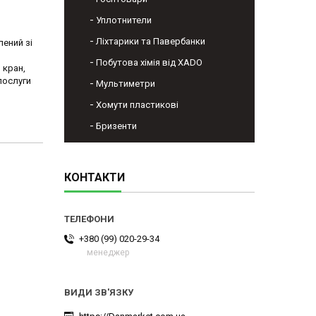
Уплотнители
Ліхтарики та Павербанки
ений зі
Побутова хімія від XADO
 кран,
послуги
Мультиметри
Хомути пластикові
Бризенти
КОНТАКТИ
+380 (99) 020-29-34
менеджер