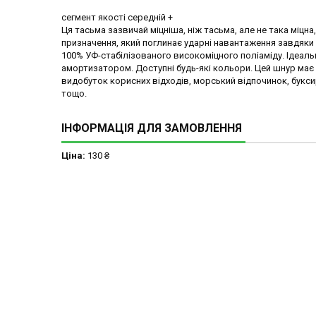
сегмент якості середній +
Ця тасьма зазвичай міцніша, ніж тасьма, але не така міцна
призначення, який поглинає ударні навантаження завдяки
100% УФ-стабілізованого високоміцного поліаміду. Ідеал
амортизатором. Доступні будь-які кольори. Цей шнур має 
видобуток корисних відходів, морський відпочинок, букси
тощо.
ІНФОРМАЦІЯ ДЛЯ ЗАМОВЛЕННЯ
Ціна:
130 ₴