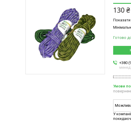
130 ₴
Показати 
Мінімальн
Готово д
+380 (
менед
повернен
У компані
покидаюч