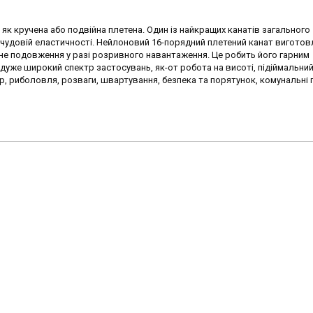
, як кручена або подвійна плетена. Один із найкращих канатів загального
 чудовій еластичності. Нейлоновий 16-порядний плетений канат виготовл
ьне подовження у разі розривного навантаження. Це робить його гарним
дуже широкий спектр застосувань, як-от робота на висоті, підіймальний
р, риболовля, розваги, швартування, безпека та порятунок, комунальні 