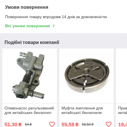
Умови повернення
Повернення товару впродовж 14 днів за домовленістю
Всі умови повернення
Подібні товари компанії
Оливонасос регульований
Муфта зчеплення для
Прив
для китайських бензопил
китайської бензопили
кита
51,30
55,58
19,
₴
₴
54 ₴
58,50 ₴