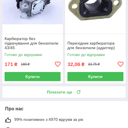
Карбюратор без
підкачування для бензопили
Перехідник карбюратора
43/45
для бензопили (адаптер)
Готово до відправки
Готово до відправки
171
32,06
₴
₴
180 ₴
33,75 ₴
Купити
Купити
Показати ще
Про нас
99% позитивних з 4970 відгуків за рік