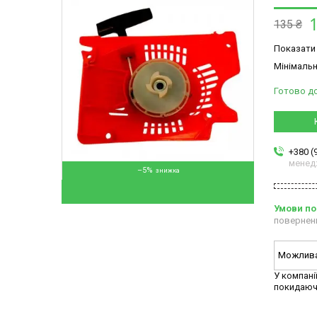
135 ₴
Показати 
Мінімальн
Готово д
+380 (
менед
–5%
повернен
У компані
покидаюч