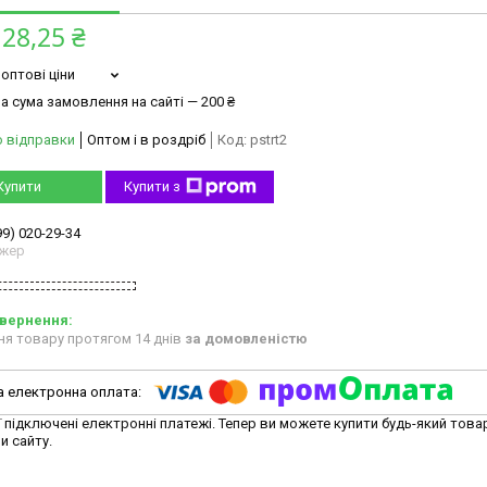
128,25 ₴
оптові ціни
а сума замовлення на сайті — 200 ₴
о відправки
Оптом і в роздріб
Код:
pstrt2
Купити
Купити з
99) 020-29-34
жер
ня товару протягом 14 днів
за домовленістю
ї підключені електронні платежі. Тепер ви можете купити будь-який това
и сайту.