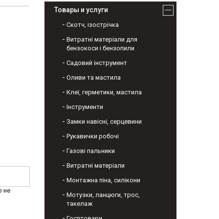
Товары и услуги
Скотч, ізострічка
Витратні матеріали для
бензокоси і бензопили
Садовий інструмент
Оливи та мастила
Клеї, герметики, мастила
Інструменти
Замки навісні, серцевини
Рукавички робочі
Газові пальники
Витратні матеріали
Монтажна піна, силікони
р не
Мотузки, ланцюги, трос,
такелаж
Госптовари