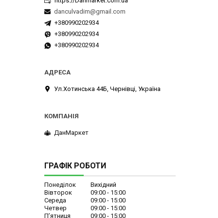
https://Danmarket.com.ua
danculvadim@gmail.com
+380990202934
+380990202934
+380990202934
Ул.Хотинська 44Б, Чернівці, Україна
ДанМаркет
ГРАФІК РОБОТИ
Понеділок
Вихідний
Вівторок
09:00
15:00
Середа
09:00
15:00
Четвер
09:00
15:00
Пʼятниця
09:00
15:00