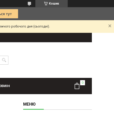
Кошик
ижчого робочого дня (сьогодні).
ОБМІН