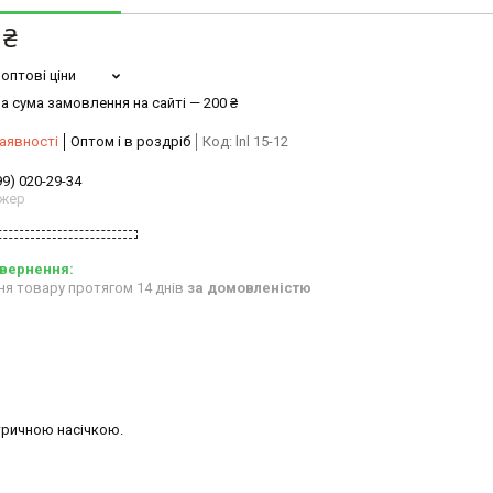
 ₴
оптові ціни
а сума замовлення на сайті — 200 ₴
аявності
Оптом і в роздріб
Код:
lnl 15-12
99) 020-29-34
жер
ня товару протягом 14 днів
за домовленістю
етричною насічкою.