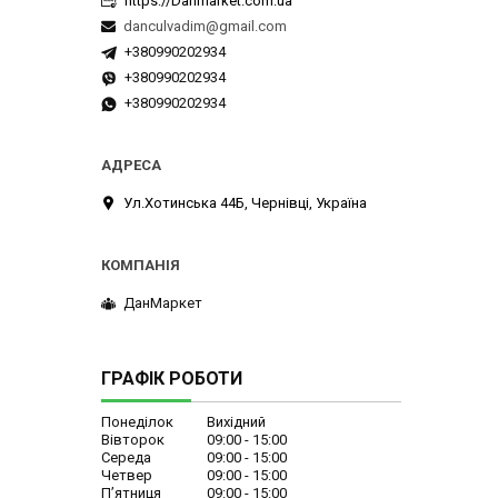
https://Danmarket.com.ua
danculvadim@gmail.com
+380990202934
+380990202934
+380990202934
Ул.Хотинська 44Б, Чернівці, Україна
ДанМаркет
ГРАФІК РОБОТИ
Понеділок
Вихідний
Вівторок
09:00
15:00
Середа
09:00
15:00
Четвер
09:00
15:00
Пʼятниця
09:00
15:00