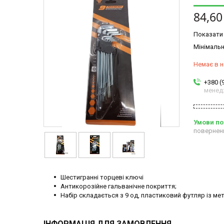
84,60
Показати 
Мінімальн
Немає в н
+380 (
менед
повернен
Шестигранні торцеві ключі
Антикорозійне гальванічне покриття;
Набір складається з 9 од, пластиковий футляр із м
ІНФОРМАЦІЯ ДЛЯ ЗАМОВЛЕННЯ