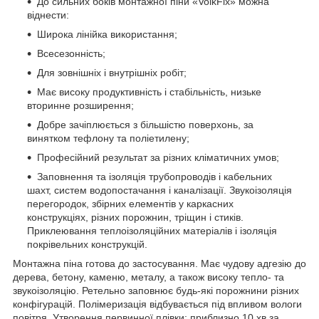
До сильних боків монтажної піни «VolkFix» можна
віднести:
Широка лінійка використання;
Всесезонність;
Для зовнішніх і внутрішніх робіт;
Має високу продуктивність і стабільність, низьке
вторинне розширення;
Добре зачіплюється з більшістю поверхонь, за
винятком тефлону та поліетилену;
Професійний результат за різних кліматичних умов;
Заповнення та ізоляція трубопроводів і кабельних
шахт, систем водопостачання і каналізації. Звукоізоляція
перегородок, збірних елементів у каркасних
конструкціях, різних порожнин, тріщин і стиків.
Приклеювання теплоізоляційних матеріалів і ізоляція
покрівельних конструкцій.
Монтажна піна готова до застосування. Має чудову адгезію до
дерева, бетону, каменю, металу, а також високу тепло- та
звукоізоляцію. Ретельно заповнює будь-які порожнини різних
конфігурацій. Полімеризація відбувається під впливом вологи
повітря. Утворення первинної плівки: приблизно 10 хв за