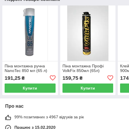
Піна монтажна ручна
Піна монтажна Профі
Клей
NanoTec 850 мл (65 л)
VolkFix 850мл (65л)
900
191,25
159,75
174
₴
₴
Купити
Купити
Про нас
99% позитивних з 4967 відгуків за рік
Працює з 15.02.2020