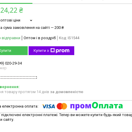
24,22 ₴
оптові ціни
а сума замовлення на сайті — 200 ₴
о відправки
Оптом і в роздріб
Код:
IS1544
Купити
Купити з
99) 020-29-34
жер
ня товару протягом 14 днів
за домовленістю
ї підключені електронні платежі. Тепер ви можете купити будь-який това
и сайту.