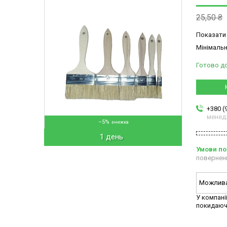
25,50 ₴
Показати 
Мінімальн
Готово д
+380 (
менед
–5%
1 день
повернен
У компані
покидаюч