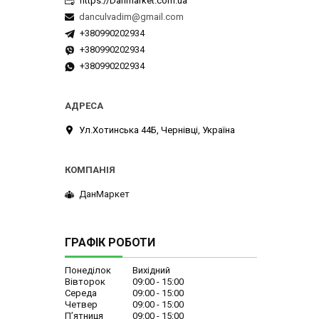
https://Danmarket.com.ua
danculvadim@gmail.com
+380990202934
+380990202934
+380990202934
Ул.Хотинська 44Б, Чернівці, Україна
ДанМаркет
ГРАФІК РОБОТИ
Понеділок
Вихідний
Вівторок
09:00
15:00
Середа
09:00
15:00
Четвер
09:00
15:00
Пʼятниця
09:00
15:00