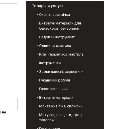
Товары и услуги
Скотч, ізострічка
Витратні матеріали для
бензокоси і бензопили
Садовий інструмент
Оливи та мастила
Клеї, герметики, мастила
Інструменти
Замки навісні, серцевини
Рукавички робочі
Газові пальники
Витратні матеріали
Монтажна піна, силікони
р не
Мотузки, ланцюги, трос,
такелаж
Госптовари