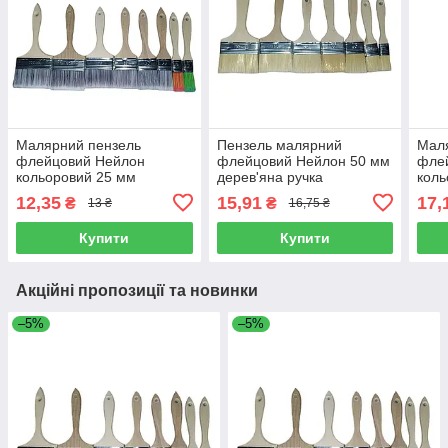
Малярний пензель
Пензель малярний
Мал
флейцовий Нейлон
флейцовий Нейлон 50 мм
фле
кольоровий 25 мм
дерев'яна ручка
коль
дерев'яна ручка
дере
12,35
15,91
17,
₴
₴
13 ₴
16,75 ₴
Купити
Купити
Акційні пропозиції та новинки
–5%
–5%