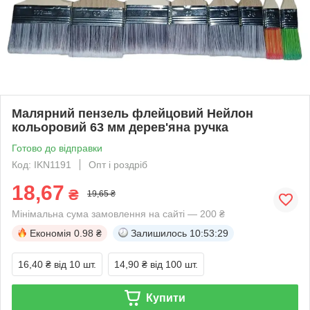
Малярний пензель флейцовий Нейлон
кольоровий 63 мм дерев'яна ручка
Готово до відправки
Код: IKN1191
Опт і роздріб
18,67
₴
19,65 ₴
Мінімальна сума замовлення на сайті — 200 ₴
Економія
0.98 ₴
Залишилось
10:53:29
16,40 ₴
від 10 шт.
14,90 ₴
від 100 шт.
Купити