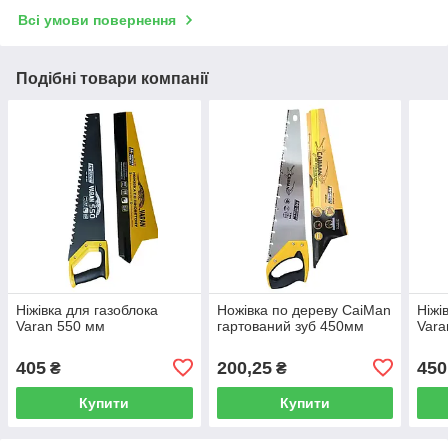
Всі умови повернення
Подібні товари компанії
Ніжівка для газоблока
Ножівка по дереву CaiMan
Ніжі
Varan 550 мм
гартований зуб 450мм
Vara
405
200,25
450
₴
₴
Купити
Купити