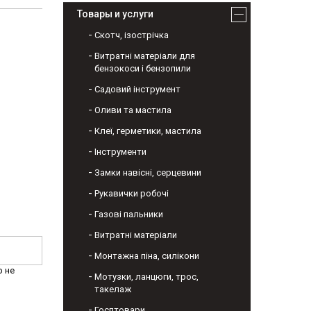
Товары и услуги
Скотч, ізострічка
Витратні матеріали для
бензокоси і бензопили
Садовий інструмент
Оливи та мастила
Клеї, герметики, мастила
Інструменти
Замки навісні, серцевини
Рукавички робочі
Газові пальники
Витратні матеріали
Монтажна піна, силікони
р не
Мотузки, ланцюги, трос,
такелаж
Госптовари