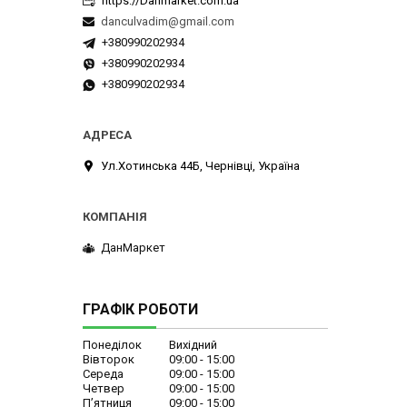
https://Danmarket.com.ua
danculvadim@gmail.com
+380990202934
+380990202934
+380990202934
Ул.Хотинська 44Б, Чернівці, Україна
ДанМаркет
ГРАФІК РОБОТИ
Понеділок
Вихідний
Вівторок
09:00
15:00
Середа
09:00
15:00
Четвер
09:00
15:00
Пʼятниця
09:00
15:00