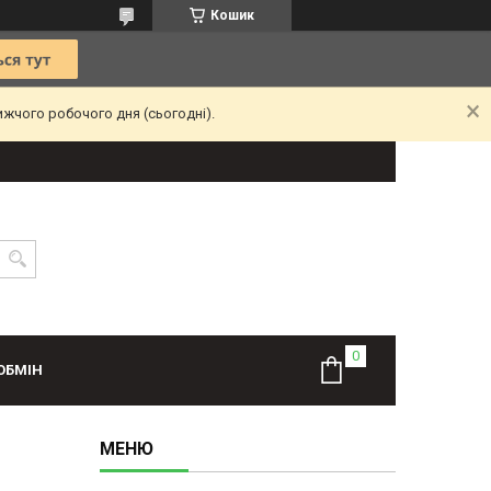
Кошик
ижчого робочого дня (сьогодні).
ОБМІН