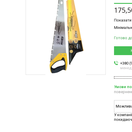
175,5
Показати 
Мінімальн
Готово д
+380 (
менед
повернен
У компані
покидаюч