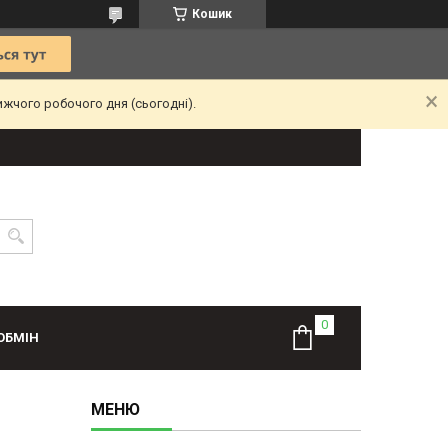
Кошик
ижчого робочого дня (сьогодні).
ОБМІН