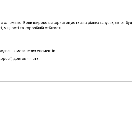
і з алюмінію. Вони широко використовуються в різних галузях, як-от буд
 міцності та корозійній стійкості.
поєднання металевих елементів.
корозії, довговічність.