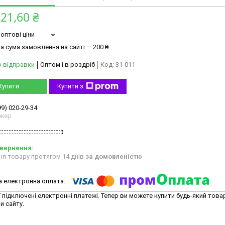
21,60 ₴
оптові ціни
а сума замовлення на сайті — 200 ₴
о відправки
Оптом і в роздріб
Код:
31-011
Купити
Купити з
99) 020-29-34
жер
ня товару протягом 14 днів
за домовленістю
ї підключені електронні платежі. Тепер ви можете купити будь-який това
и сайту.