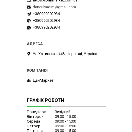
https://Danmarket.com.ua
danculvadim@gmail.com
+380990202934
+380990202934
+380990202934
Ул.Хотинська 44Б, Чернівці, Україна
ДанМаркет
ГРАФІК РОБОТИ
Понеділок
Вихідний
Вівторок
09:00
15:00
Середа
09:00
15:00
Четвер
09:00
15:00
Пʼятниця
09:00
15:00