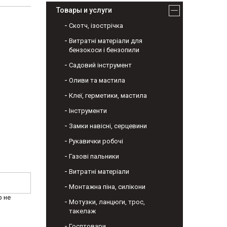
Товары и услуги
Скотч, ізострічка
Витратні матеріали для
бензокоси і бензопили
Садовий інструмент
Оливи та мастила
Клеї, герметики, мастила
Інструменти
Замки навісні, серцевини
Рукавички робочі
Газові пальники
Витратні матеріали
Монтажна піна, силікони
р не
Мотузки, ланцюги, трос,
такелаж
Госптовари