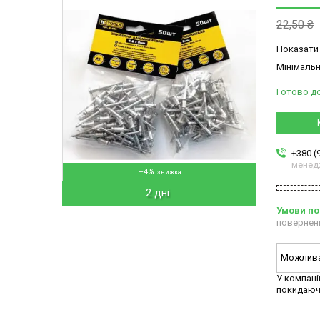
22,50 ₴
Показати 
Мінімальн
Готово д
+380 (
менед
–4%
2 дні
повернен
У компані
покидаюч