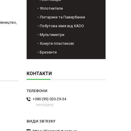
Уплотнители
Ліхтарики та Павербанки
івництво,
Побутова хімія від XADO
Мультиметри
Хомути пластикові
Бризенти
КОНТАКТИ
+380 (99) 020-29-34
менеджер