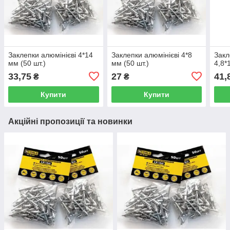
Заклепки алюмінієві 4*14
Заклепки алюмінієві 4*8
Закл
мм (50 шт.)
мм (50 шт.)
4,8*
33,75
27
41,
₴
₴
Купити
Купити
Акційні пропозиції та новинки