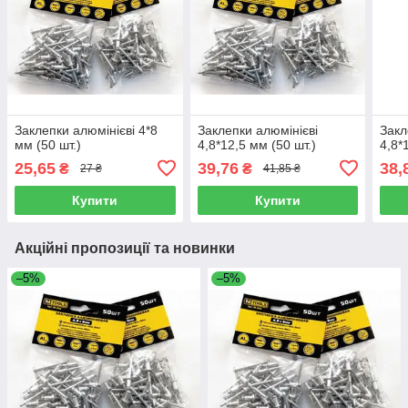
Заклепки алюмінієві 4*8
Заклепки алюмінієві
Закл
мм (50 шт.)
4,8*12,5 мм (50 шт.)
4,8*
25,65
39,76
38,
₴
₴
27 ₴
41,85 ₴
Купити
Купити
Акційні пропозиції та новинки
–5%
–5%