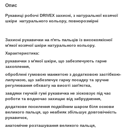
Опис
Рукавиці робочі DRIVEX захисні, з натуральної козячої
шкіри натурального кольору, повнорозмірні
Захисні рукавички на п'ять пальців із високоякісної
м'якої козячої шкіри натурального кольору.
Характеристика:
рукавички з м'якої шкіри, що забезпечують гарне
захоплення,
оброблені гумовою манжетою з додатковою застібкою-
липучкою, що забезпечує гарну посадку та зручне
регулювання обхвату на висоті зап'ястка,
завдяки гнучкій гумі рукавичка не зісковзує під час
роботи та водночас захищає від забруднення,
додаткове посилення подвійним шаром біля основи
великого пальця, що неабияк збільшує довговічність
рукавичок,
анатомічне розташування великого пальця,