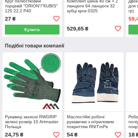
Круг пелюстковий
Комплект шина 40 см + 2
Двок
торцевій "ORION"/"KUBIS"
ланцюги 64 ланцюги 32
для 
125 22,2 Р40
зубці крок 0325
гр)
квадратний зуб RS DM
27
59,
₴
Professional
529,65
₴
Купити
Подібні товари компанії
Рукавиці захисні RWGRIP
Маслостійкі робочі
Робо
зелені розмір 10 Artmaster
рукавички з нітриловим
полі
Польща
покриттям RNITmPe
покр
Art.Master розмір 10
розм
24,75
54
18
₴
₴
₴
Польща
Пол