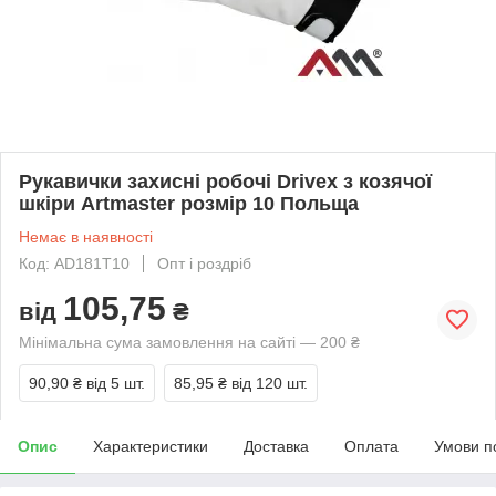
Рукавички захисні робочі Drivex з козячої
шкіри Artmaster розмір 10 Польща
Немає в наявності
Код: AD181T10
Опт і роздріб
105,75
від
₴
Мінімальна сума замовлення на сайті — 200 ₴
90,90 ₴
від 5 шт.
85,95 ₴
від 120 шт.
Опис
Характеристики
Доставка
Оплата
Умови п