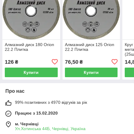
Алмазний диск 180 Orion
Алмазний диск 125 Orion
Круг
22.2 Плитка
22.2 Плитка
мета
(25ш
126
76,50
14,
₴
₴
Купити
Купити
Про нас
99% позитивних з 4970 відгуків за рік
Працює з 15.02.2020
м. Чернівці
Ул.Хотинська 44Б, Чернівці, Україна