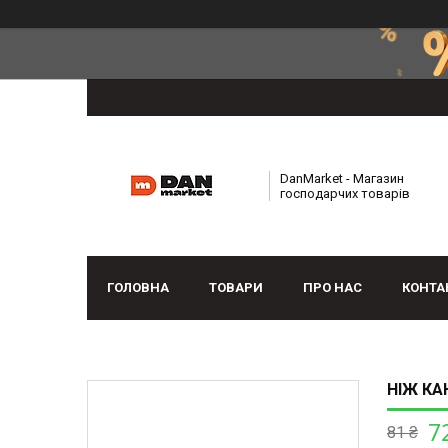
DanMarket - Магазин
господарчих товарів
ГОЛОВНА
ТОВАРИ
ПРО НАС
КОНТА
НІЖ КА
7
81 ₴