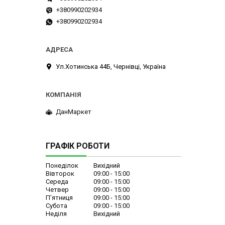
+380990202934
+380990202934
Ул.Хотинська 44Б, Чернівці, Україна
ДанМаркет
ГРАФІК РОБОТИ
Понеділок
Вихідний
Вівторок
09:00
15:00
Середа
09:00
15:00
Четвер
09:00
15:00
Пʼятниця
09:00
15:00
Субота
09:00
15:00
Неділя
Вихідний