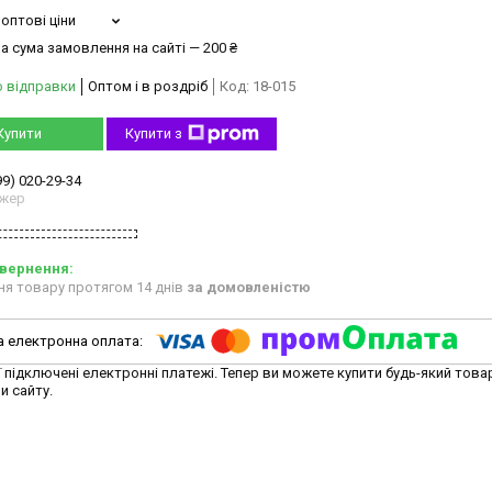
оптові ціни
а сума замовлення на сайті — 200 ₴
о відправки
Оптом і в роздріб
Код:
18-015
Купити
Купити з
99) 020-29-34
жер
ня товару протягом 14 днів
за домовленістю
ї підключені електронні платежі. Тепер ви можете купити будь-який това
и сайту.