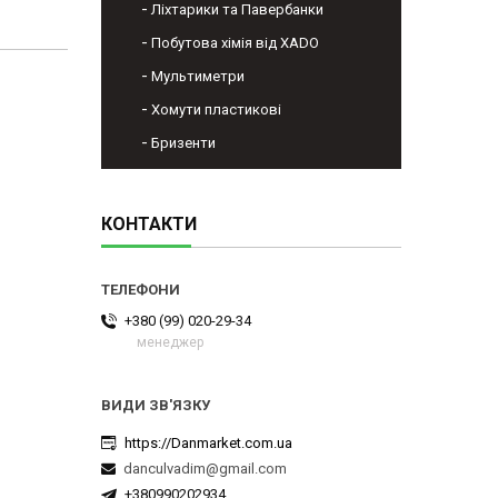
Ліхтарики та Павербанки
Побутова хімія від XADO
Мультиметри
Хомути пластикові
Бризенти
КОНТАКТИ
+380 (99) 020-29-34
менеджер
https://Danmarket.com.ua
danculvadim@gmail.com
+380990202934