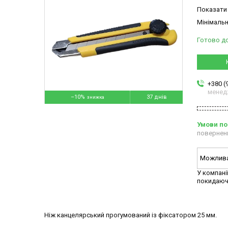
Показати 
Мінімальн
Готово д
+380 (
менед
–10%
37 днів
повернен
У компані
покидаюч
Ніж канцелярський прогумований із фіксатором 25 мм.