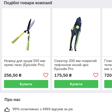
Подібні товари компанії
Ножиці для кущів 550 мм
Секатор 200 мм покритий
Гілк
прямі лезо (Epoxide Pro)
тефлоном косий зріз
теле
Epoxide Pro
мм з
Руму
256,50
175,50
720
₴
₴
Купити
Купити
Про нас
99% позитивних з 4969 відгуків за рік