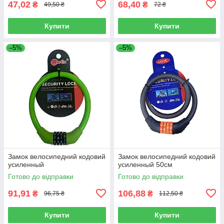
47,02
68,40
₴
₴
49,50 ₴
72 ₴
Купити
Купити
–5%
–5%
Замок велосипедний кодовий
Замок велосипедний кодовий
усиленный
усиленный 50см
Готово до відправки
Готово до відправки
91,91
106,88
₴
₴
96,75 ₴
112,50 ₴
Купити
Купити